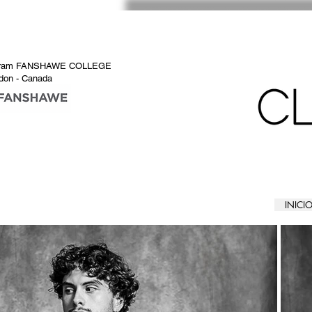
ogram FANSHAWE COLLEGE
don - Canada
INICI