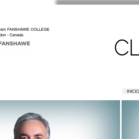
ogram FANSHAWE COLLEGE
don - Canada
INICI