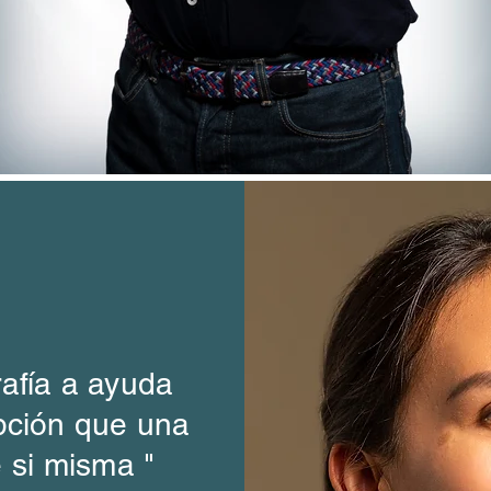
afía
a
ayuda
pción
que una
e
si
misma "